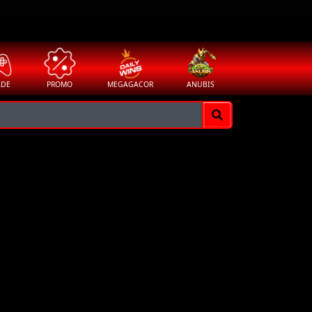
ADE
PROMO
MEGAGACOR
ANUBIS