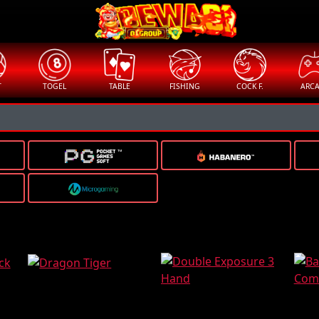
T
TOGEL
TABLE
FISHING
COCK F.
ARC