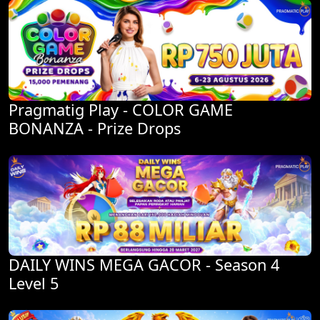
Pragmatig Play - COLOR GAME
BONANZA - Prize Drops
DAILY WINS MEGA GACOR - Season 4
Level 5