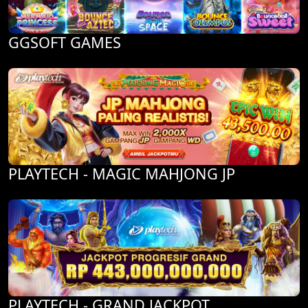
GGSOFT GAMES
PLAYTECH - MAGIC MAHJONG JP
PLAYTECH - GRAND JACKPOT