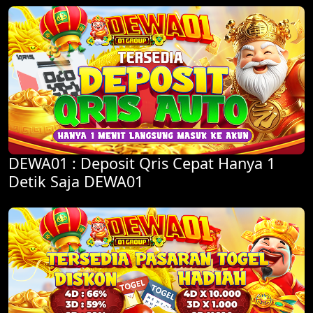
DEWA01 : Deposit Qris Cepat Hanya 1
Detik Saja DEWA01