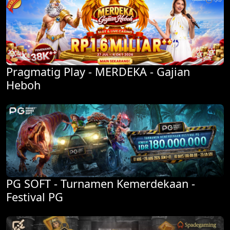
Pragmatig Play - MERDEKA - Gajian
Heboh
PG SOFT - Turnamen Kemerdekaan -
Festival PG