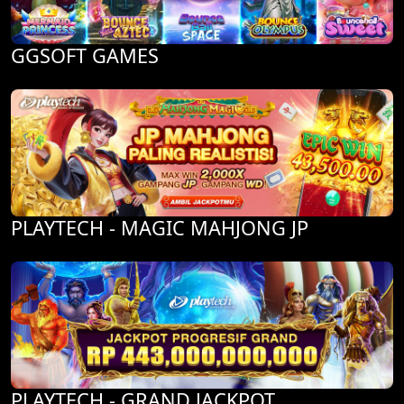
GGSOFT GAMES
PLAYTECH - MAGIC MAHJONG JP
PLAYTECH - GRAND JACKPOT