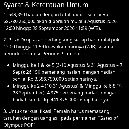
Syarat & Ketentuan Umum
1. 549,850 hadiah dengan total hadiah senilai Rp
68,780,250,000 akan diberikan mulai 3 Agustus 2026
12:00 hingga 28 September 2026 11:59 (WIB).
2. Prize Drop akan berlangsung setiap hari mulai pukul
12:00 hingga 11:59 keesokan harinya (WIB) selama
periode promosi. Periode Promosi:
Minggu ke 1 & ke 5 (3-10 Agustus & 31 Agustus – 7
Sept): 26,150 pemenang harian, dengan hadiah
senilai Rp 3,588,750,000 setiap harinya.
Minggu ke 2-4 (10-31 Agustus) & Minggu ke 6-8 (7-
28 September): 4,375 pemenang harian, dengan
hadiah senilai Rp 441,375,000 setiap harinya.
3. Untuk terkualifikasi, Pemain harus memasang
taruhan dengan uang asli pada permainan “Gates of
Olympus POP”.