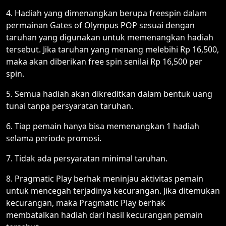
4. Hadiah yang dimenangkan berupa freespin dalam
permainan Gates of Olympus POP sesuai dengan
taruhan yang digunakan untuk memenangkan hadiah
tersebut. Jika taruhan yang menang melebihi Rp 16,500,
maka akan diberikan free spin senilai Rp 16,500 per
spin.
5. Semua hadiah akan dikreditkan dalam bentuk uang
tunai tanpa persyaratan taruhan.
6. Tiap pemain hanya bisa memenangkan 1 hadiah
selama periode promosi.
7. Tidak ada persyaratan minimal taruhan.
8. Pragmatic Play berhak meninjau aktivitas pemain
untuk mencegah terjadinya kecurangan. Jika ditemukan
kecurangan, maka Pragmatic Play berhak
membatalkan hadiah dari hasil kecurangan pemain