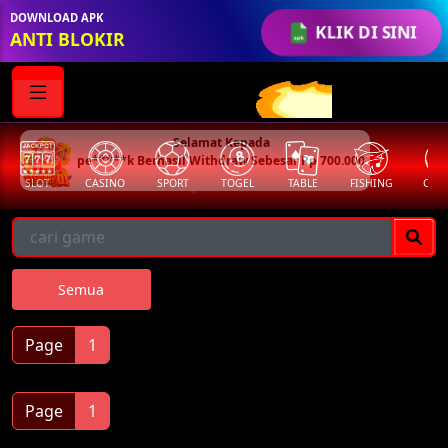
html
DOWNLOAD APK
KLIK DI SINI
ANTI BLOKIR
Selamat Kepada
pe*****k Berhasil Withdraw Sebesar Rp 700.000
SLOT
CASINO
SPORT
TOGEL
TABLE
FISHING
COCK
Semua
Page
1
Page
1