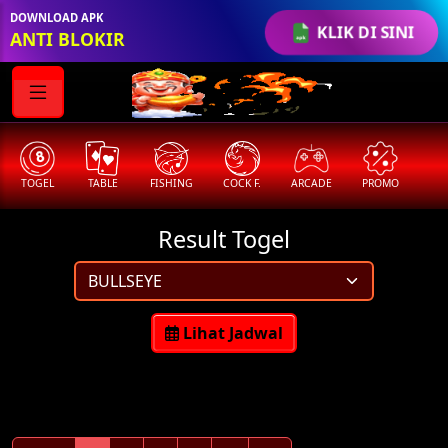
html
DOWNLOAD APK
KLIK DI SINI
ANTI BLOKIR
TOGEL
TABLE
FISHING
COCK F.
ARCADE
PROMO
ME
Result Togel
Lihat Jadwal