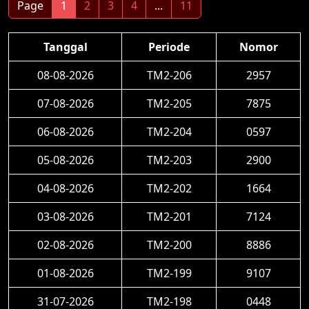
Page
1
2
3
4
...
11
Tanggal
Periode
Nomor
08-08-2026
TM2-206
2957
07-08-2026
TM2-205
7875
06-08-2026
TM2-204
0597
05-08-2026
TM2-203
2900
04-08-2026
TM2-202
1664
03-08-2026
TM2-201
7124
02-08-2026
TM2-200
8886
01-08-2026
TM2-199
9107
31-07-2026
TM2-198
0448