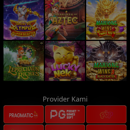
Provider Kami