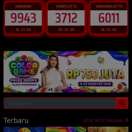
SYDNEY LOTTO
HONGKONG LOTTO
CHINA POOLS
3712
6011
6699
09 : 53 : 08
18 : 53 : 08
11 : 23 : 08
Terbaru
Lihat lebih banyak