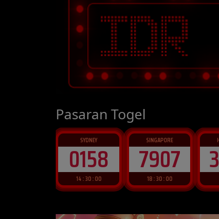
Pasaran Togel
SYDNEY
SINGAPORE
HONGKONG
S
0158
7907
3634
14 : 29 : 58
18 : 29 : 58
TUTUP