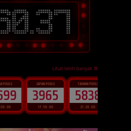
Lihat lebih banyak
AN POOLS
TAIWAN POOLS
CAMBODIA POOLS
TOTO M
965
5838
4372
63
: 49 : 58
21 : 19 : 58
12 : 19 : 58
13 : 5