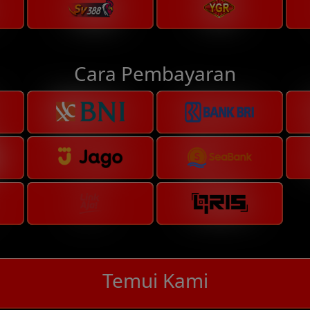
Cara Pembayaran
Temui Kami