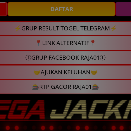
DAFTAR
⚡GRUP RESULT TOGEL TELEGRAM⚡
📍LINK ALTERNATIF📍
ⓕGRUP FACEBOOK RAJA01ⓕ
🤝AJUKAN KELUHAN🤝
🎰RTP GACOR RAJA01🎰