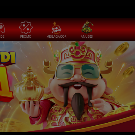
ADE
PROMO
MEGAGACOR
ANUBIS