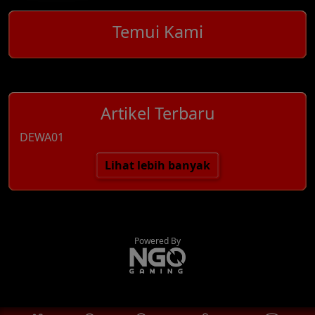
Temui Kami
Artikel Terbaru
DEWA01
Lihat lebih banyak
Powered By