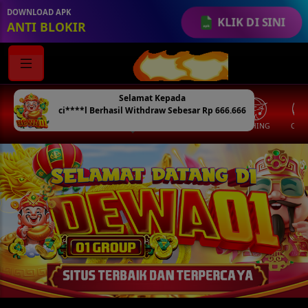
html
DOWNLOAD APK
KLIK DI SINI
ANTI BLOKIR
Selamat Kepada
ci****l Berhasil Withdraw Sebesar Rp 666.666
SLOT
CASINO
SPORT
TOGEL
TABLE
FISHING
COCK