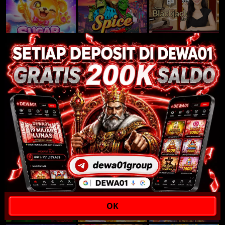
Populer
Lihat lebih banyak
OK