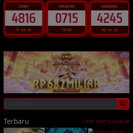
SINGAPORE
HONGKONG
SYDNEY LOTTO
0715
4245
7097
TUTUP
02 : 44 : 01
17 : 44 : 01
Terbaru
Lihat lebih banyak